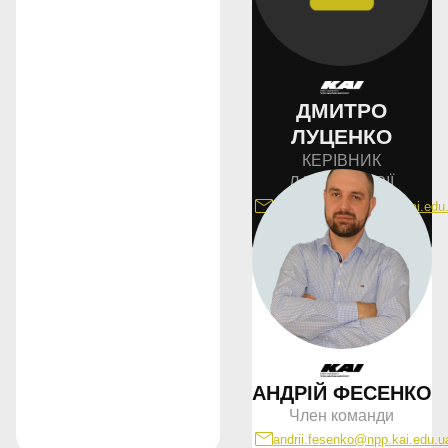
ДМИТРО
ЛУЦЕНКО
КЕРІВНИК
ЛАБОРАТОРІЇ
dmytro.lutsenko@npp.kai.edu
показати більше
АНДРІЙ ФЕСЕНКО
Член команди
andrii.fesenko@npp.kai.edu.u