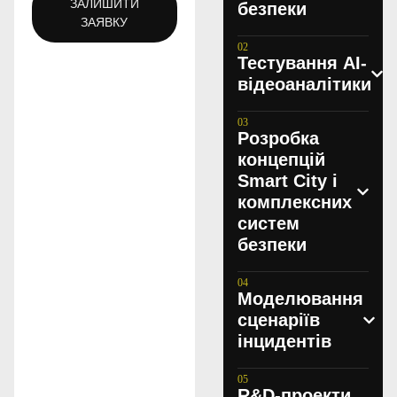
ЗАЛИШИТИ
безпеки
ЗАЯВКУ
Тестування AI-
відеоаналітики
Розробка
концепцій
Smart City і
комплексних
систем
безпеки
Моделювання
сценаріїв
інцидентів
R&D-проекти