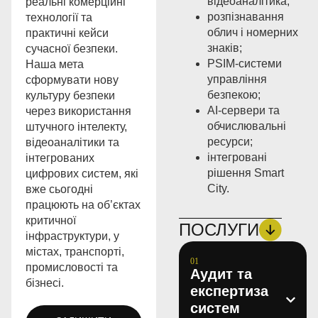
відеоаналітика;
реальні комерційні
розпізнавання
технології та
облич і номерних
практичні кейси
знаків;
сучасної безпеки.
PSIM-системи
Наша мета
управління
сформувати нову
безпекою;
культуру безпеки
AI-сервери та
через використання
обчислювальні
штучного інтелекту,
ресурси;
відеоаналітики та
інтегровані
інтегрованих
рішення Smart
цифрових систем, які
City.
вже сьогодні
працюють на об’єктах
критичної
ПОСЛУГИ
інфраструктури, у
містах, транспорті,
промисловості та
Аудит та
бізнесі.
експертиза
систем