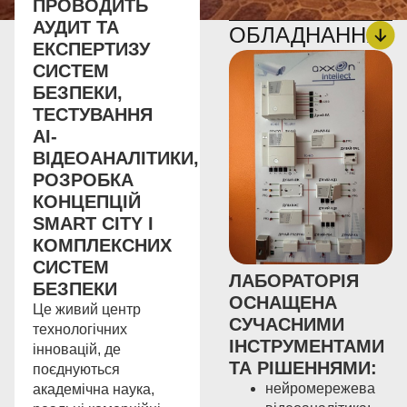
ПРОВОДИТЬ
АУДИТ ТА
ОБЛАДНАННЯ
ЕКСПЕРТИЗУ
СИСТЕМ
БЕЗПЕКИ,
ТЕСТУВАННЯ
AI-
ВІДЕОАНАЛІТИКИ,
РОЗРОБКА
КОНЦЕПЦІЙ
SMART CITY І
КОМПЛЕКСНИХ
СИСТЕМ
ЛАБОРАТОРІЯ
БЕЗПЕКИ
ОСНАЩЕНА
Це живий центр
СУЧАСНИМИ
технологічних
ІНСТРУМЕНТАМИ
інновацій, де
ТА РІШЕННЯМИ:
поєднуються
нейромережева
академічна наука,