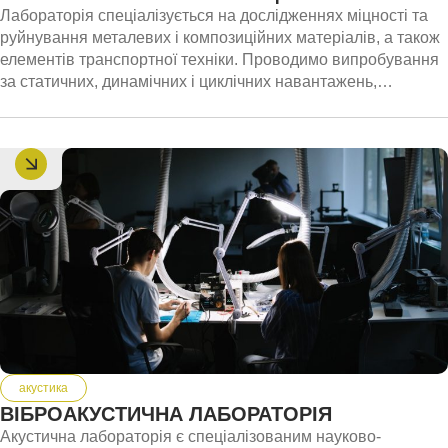
використання об’єкту підземних сховищ у відкладеннях
Лабораторія спеціалізується на дослідженнях міцності та
кам’яної солі в народно-господарському комплексі України
руйнування металевих і композиційних матеріалів, а також
(подвійне призначення – військове та громадянське);
елементів транспортної техніки. Проводимо випробування
* дослідження схоронності якості нафтопродуктів в умовах
за статичних, динамічних і циклічних навантажень,
наземного зберігання на складах та базах паливно-
використовуючи сучасне комп’ютеризоване обладнання на
мастильних матеріалів.
площі 200 м².
акустика
ВІБРОАКУСТИЧНА ЛАБОРАТОРІЯ
Акустична лабораторія є спеціалізованим науково-