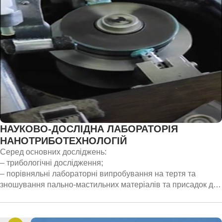
НАУКОВО-ДОСЛІДНА ЛАБОРАТОРІЯ
НАНОТРИБОТЕХНОЛОГІЙ
Серед основних досліджень:
– трибологічні дослідження;
– порівняльні лабораторні випробування на тертя та
зношування пально-мастильних матеріалів та присадок до
них, експериментальний підбір конструкційних матеріалів,
покриттів на їх сумісність;
– розроблення методів та методик трибологічних