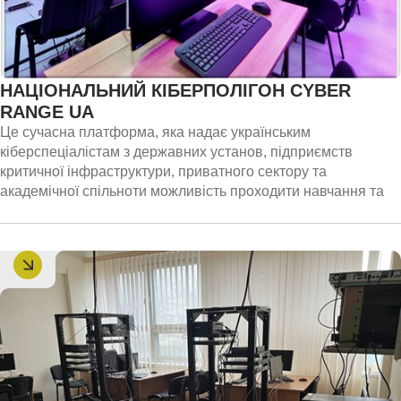
НАЦІОНАЛЬНИЙ КІБЕРПОЛІГОН CYBER
RANGE UA
Це сучасна платформа, яка надає українським
кіберспеціалістам з державних установ, підприємств
критичної інфраструктури, приватного сектору та
академічної спільноти можливість проходити навчання та
відпрацьовувати навички активної протидії кіберзагрозам.
Спільний проєкт Національного координаційного
центру кібербезпеки при РНБО України,
Національного авіаційного університету та компанії
Cyber
Unit
Technologies
за підтримки
CRDF
Global
в
Україні та
U
.
S
.
Department
of
State
.