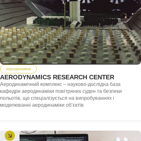
аеродинаміка
AERODYNAMICS RESEARCH CENTER
Аеродинамічний комплекс – науково-дослідна база
кафедри аеродинаміки повітряних суден та безпеки
польотів, що спеціалізується на випробуваннях і
моделюванні аеродинаміки об’єктів