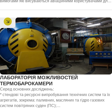
вимогами які висуваються авіаційними користувачами для
можливості їх застосування. Дослідження орієнтовані на
практичне застосування, вони дозволяють оцінити як
обладнання, яке встановлюється в аеропортах, на борту
літаків, БпЛА, впливу РЕБ. Дослідження аналізу повної
втрати навігаційних даних, як вчасно визначити вхід в зону
впливу завад виконуються не теоретично, а із
застосуванням реальних супутникових сигналів.
ЛАБОРАТОРІЯ МОЖЛИВОСТЕЙ
ТЕРМОБАРОКАМЕРИ
Серед основних досліджень:
* стендові та ресурсні випробування технічних систем та їх
агрегатів, зокрема: паливних, масляних та гідро газових
систем повітряних суден (ПС);
* експериментальні дослідження працездатності агрегатів