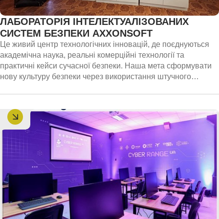
ЛАБОРАТОРІЯ ІНТЕЛЕКТУАЛІЗОВАНИХ
СИСТЕМ БЕЗПЕКИ AXXONSOFT
Це живий центр технологічних інновацій, де поєднуються
академічна наука, реальні комерційні технології та
практичні кейси сучасної безпеки. Наша мета сформувати
нову культуру безпеки через використання штучного
інтелекту, відеоаналітики та інтегрованих цифрових систем,
які вже сьогодні працюють на об’єктах критичної
інфраструктури, у містах, транспорті, промисловості та
бізнесі.