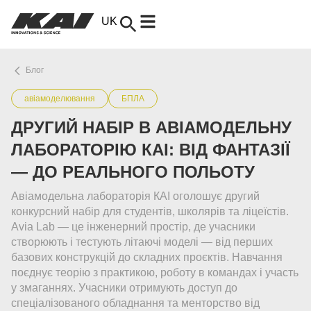
UK
EN
Блог
авіамоделювання
БПЛА
ДРУГИЙ НАБІР В АВІАМОДЕЛЬНУ
ЛАБОРАТОРІЮ КАІ: ВІД ФАНТАЗІЇ
— ДО РЕАЛЬНОГО ПОЛЬОТУ
Авіамодельна лабораторія КАІ оголошує другий
конкурсний набір для студентів, школярів та ліцеїстів.
Avia Lab — це інженерний простір, де учасники
створюють і тестують літаючі моделі — від перших
базових конструкцій до складних проєктів. Навчання
поєднує теорію з практикою, роботу в командах і участь
у змаганнях. Учасники отримують доступ до
спеціалізованого обладнання та менторство від