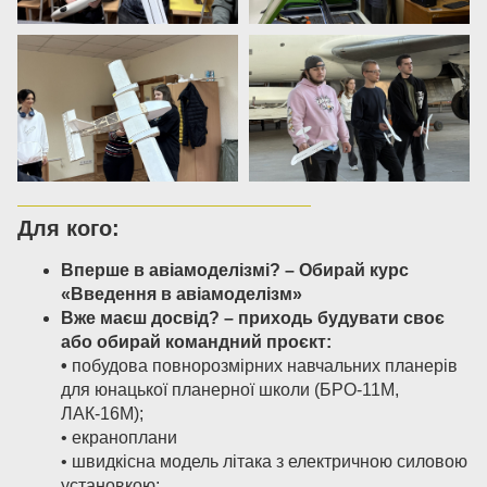
Для кого:
Вперше в авіамоделізмі? – Обирай курс
«Введення в авіамоделізм»
Вже маєш досвід? – приходь будувати своє
або обирай командний проєкт:
•
побудова повнорозмірних навчальних планерів
для юнацької планерної школи (БРО-11М,
ЛАК-16М);
• екраноплани
• швидкісна модель літака з електричною силовою
установкою;