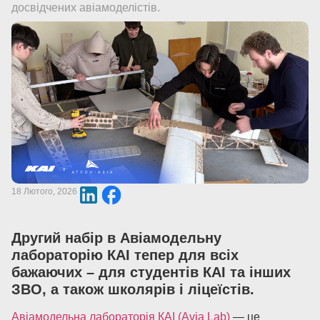
досвідчених авіамоделістів.
18 Лютого, 2026
Другий набір в Авіамодельну
лабораторію КАІ тепер для всіх
бажаючих – для студентів КАІ та інших
ЗВО, а також школярів і ліцеїстів.
Авіамодельна лабораторія КАІ (Avia Lab)
— це